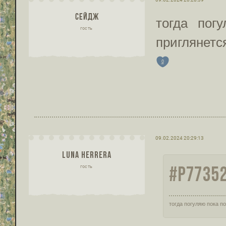
СЕЙДЖ
тогда пог
гость
приглянетс
0
09.02.2024 20:29:13
LUNA HERRERA
#P77352
гость
тогда погуляю пока по