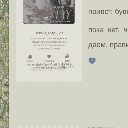
привет, бу
пока нет, 
Джейд Арден, 23
специалист по поведению
хищников и координатор
даем, прав
по работе с животными
для кино; блогер
+5
43277
+52455
360
531,1/0
<ls onclick="iconRedir(this)"><a
03.26,1/8
href=#tid=7291></a></ls>
REPUBLIC OF SOUTH AFRICA
09.02.2024 20:28:39