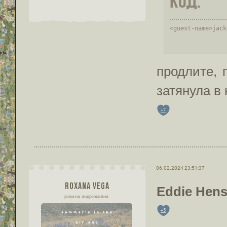
Код:
<guest-name>jack
продлите, 
затянула в 
+7
06.02.2024 23:51:37
ROXANA VEGA
Eddie Hen
рохана андрюховна
+5