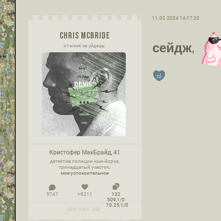
11.02.2024 14:17:20
CHRIS MCBRIDE
сейдж
,
от меня не уйдешь
+4
Кристофер МакБрайд, 41
детектив полиции нью-йорка,
тринадцатый участок;
мое успокоительное
5747
+9211
132
509,1/0
10.25,1/0
NEW YORK, USA