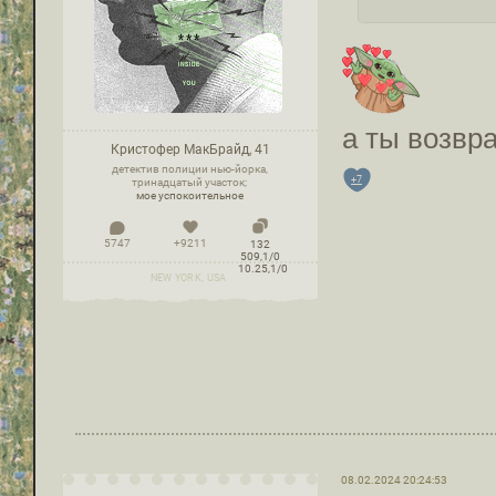
а ты возвр
Кристофер МакБрайд, 41
детектив полиции нью-йорка,
+7
тринадцатый участок;
мое успокоительное
5747
+9211
132
509,1/0
10.25,1/0
NEW YORK, USA
08.02.2024 20:24:53