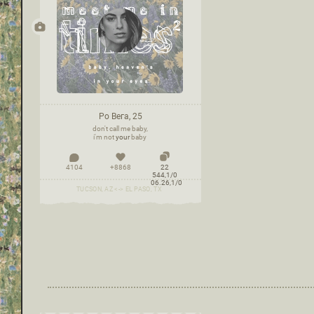
Ро Вега, 25
don't call me baby,
i'm not
your
baby
4104
+8868
22
544,1/0
06.26,1/0
TUCSON, AZ <-> EL PASO, TX