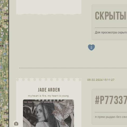
СКРЫТЫЙ
Для просмотра скрыто
0
09.02.2024 15:11:27
JADE ARDEN
#P77337
my heart is fire, my heart is young
я прям рыдаю без сво