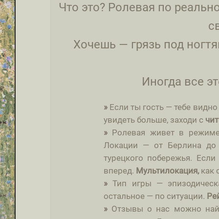
Что это? Ролевая по реальн
с
Хочешь — грязь под ногтям
Иногда все эт
»
Если ты гость — тебе видно
увидеть больше, заходи с
чит
»
Ролевая живет в режи
Локации — от Берлина до 
турецкого побережья. Если
вперед.
Мультилокация,
как 
»
Тип игры — эпизодическа
остальное — по ситуации.
Ре
»
Отзывы о нас можно на