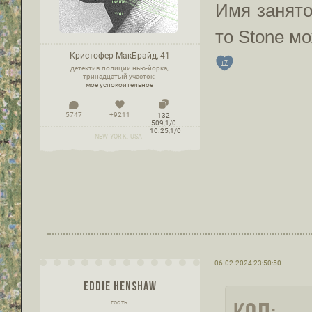
Имя занято
то Stone м
Кристофер МакБрайд, 41
+7
детектив полиции нью-йорка,
тринадцатый участок;
мое успокоительное
5747
+9211
132
509,1/0
10.25,1/0
NEW YORK, USA
06.02.2024 23:50:50
EDDIE HENSHAW
гость