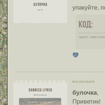
БУЛОЧКА
упакуйте, 
гость
Код:
<guest-name>Jane
+7
08.02.2024 20:25:52
DANNICA LYNCH
булочка
,
твоя мишель
Приветик!