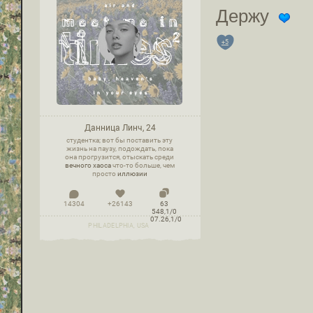
Держу
+5
Данница Линч, 24
студентка; вот бы поставить эту
жизнь на паузу, подождать, пока
она прогрузится, отыскать среди
вечного хаоса
что-то больше, чем
просто
иллюзии
14304
+26143
63
548,1/0
07.26,1/0
PHILADELPHIA, USA