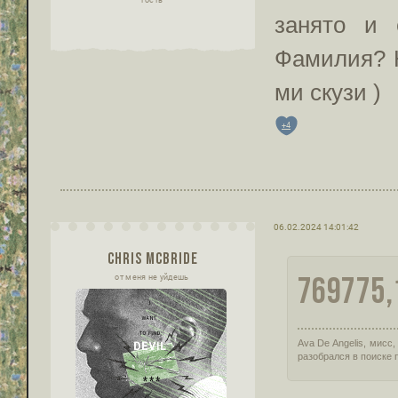
занято и 
Фамилия? Н
ми скузи )
+4
06.02.2024 14:01:42
CHRIS MCBRIDE
769775,
от меня не уйдешь
Ava De Angelis, мисс
разобрался в поиске п