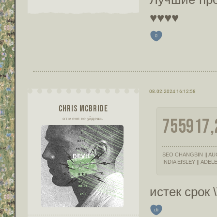
♥♥♥♥
0
08.02.2024 16:12:58
CHRIS MCBRIDE
755917,
от меня не уйдешь
SEO CHANGBIN || AU
INDIA EISLEY || ADEL
истек срок 
+6