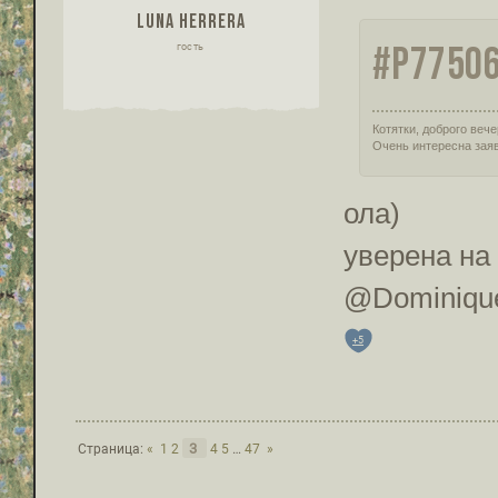
LUNA HERRERA
#P77506
гость
Котятки, доброго вече
Очень интересна заявк
ола)
уверена на 
@Dominique
+5
3
Страница:
«
1
2
4
5
…
47
»