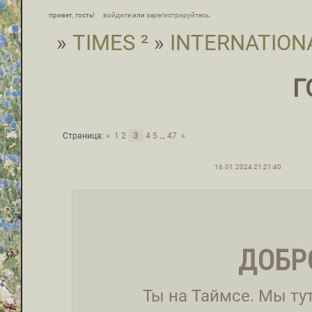
привет, гость!
войдите
или
зарегистрируйтесь
.
»
TIMES ²
»
INTERNATION
Г
3
Страница:
«
1
2
4
5
…
47
»
16.01.2024 21:21:40
ДОБР
Ты на Таймсе. Мы тут