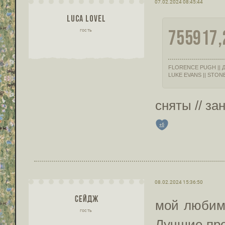
07.02.2024 08:45:44
LUCA LOVEL
755917,
гость
FLORENCE PUGH || 
LUKE EVANS || STONE
сняты // за
+6
08.02.2024 15:36:50
СЕЙДЖ
мой любим
гость
Лучшие про