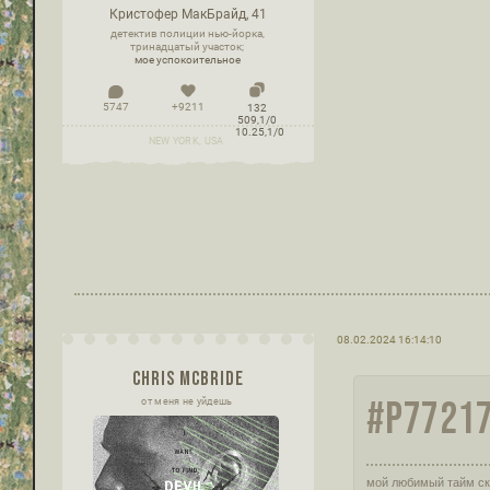
Кристофер МакБрайд, 41
детектив полиции нью-йорка,
тринадцатый участок;
мое успокоительное
5747
+9211
132
509,1/0
10.25,1/0
NEW YORK, USA
08.02.2024 16:14:10
CHRIS MCBRIDE
#P77217
от меня не уйдешь
мой любимый тайм ск