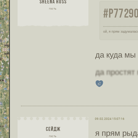
SHEENA ROSS
#P77290
гость
ой, я прям задумалас
да куда мы
да простят
+7
09.02.2024 15:07:16
СЕЙДЖ
я прям рыд
гость