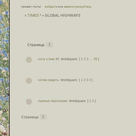
привет, гость!
войдите
или
зарегистрируйтесь
.
»
TIMES ²
»
GLOBAL HIGHWAYS
1
Страница:
хочу к вам #2
time§quare
[
1
2
3
…
39
]
хотим видеть
time§quare
[
1
2
3
4
]
нужные персонажи
time§quare
[
1
2
]
1
Страница: